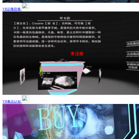
VR识毒防毒
VR毒品认知