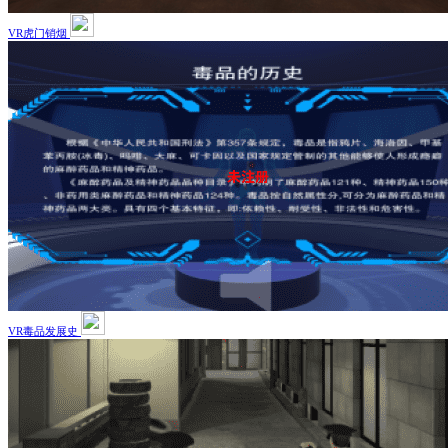
VR虎门销烟
VR毒品发展史