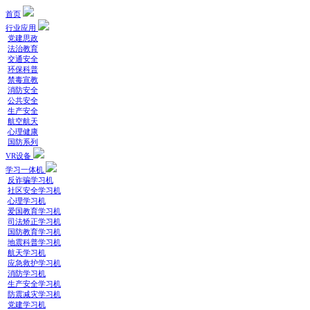
首页
行业应用
党建思政
法治教育
交通安全
环保科普
禁毒宣教
消防安全
公共安全
生产安全
航空航天
心理健康
国防系列
VR设备
学习一体机
反诈骗学习机
社区安全学习机
心理学习机
爱国教育学习机
司法矫正学习机
国防教育学习机
地震科普学习机
航天学习机
应急救护学习机
消防学习机
生产安全学习机
防震减灾学习机
党建学习机