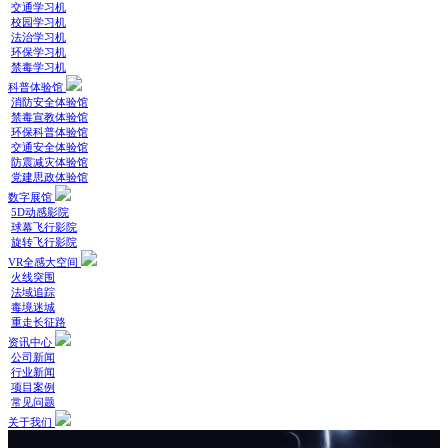
交通学习机
校园学习机
法治学习机
环保学习机
禁毒学习机
科普体验馆
消防安全体验馆
禁毒宣教体验馆
环保科普体验馆
交通安全体验馆
防震减灾体验馆
党建思政体验馆
数字展馆
5D动感影院
球幕飞行影院
旋转飞行影院
VR全感大空间
火线突围
法域追踪
毒境迷城
重走长征路
资讯中心
公司新闻
行业新闻
项目案例
常见问题
关于我们