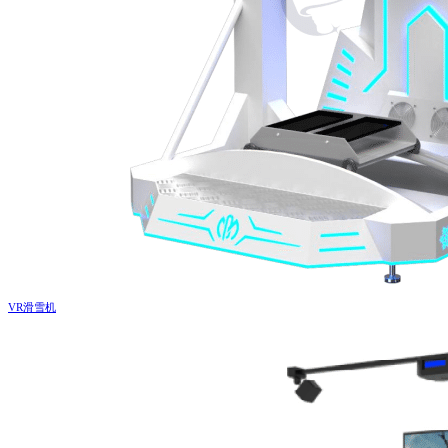
VR滑雪机