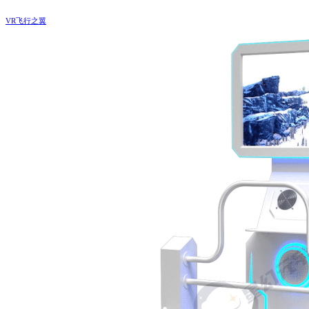
VR飞行之翼