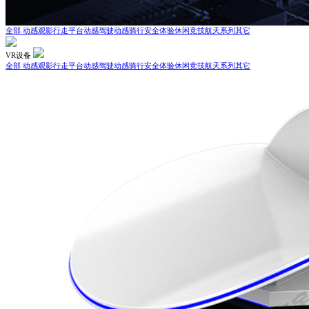
全部
动感观影
行走平台
动感驾驶
动感骑行
安全体验
休闲竞技
航天系列
其它
VR设备
全部
动感观影
行走平台
动感驾驶
动感骑行
安全体验
休闲竞技
航天系列
其它