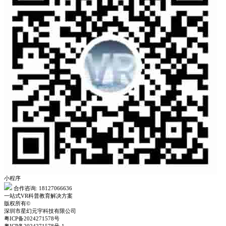
小程序
合作咨询: 18127066636
一站式VR科普教育解决方案
版权所有©
深圳市星幻元宇科技有限公司
粤ICP备2024271578号