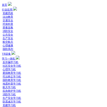
首页
行业应用
党建思政
法治教育
交通安全
环保科普
禁毒宣教
消防安全
公共安全
生产安全
航空航天
心理健康
国防系列
VR设备
学习一体机
反诈骗学习机
社区安全学习机
心理学习机
爱国教育学习机
司法矫正学习机
国防教育学习机
地震科普学习机
航天学习机
应急救护学习机
消防学习机
生产安全学习机
防震减灾学习机
党建学习机