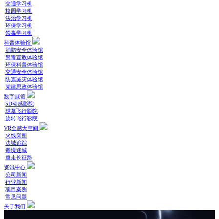
交通学习机
校园学习机
法治学习机
环保学习机
禁毒学习机
科普体验馆
消防安全体验馆
禁毒宣教体验馆
环保科普体验馆
交通安全体验馆
防震减灾体验馆
党建思政体验馆
数字展馆
5D动感影院
球幕飞行影院
旋转飞行影院
VR全感大空间
火线突围
法域追踪
毒境迷城
重走长征路
资讯中心
公司新闻
行业新闻
项目案例
常见问题
关于我们