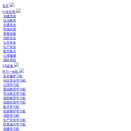
首页
行业应用
党建思政
法治教育
交通安全
环保科普
禁毒宣教
消防安全
公共安全
生产安全
航空航天
心理健康
国防系列
VR设备
学习一体机
反诈骗学习机
社区安全学习机
心理学习机
爱国教育学习机
司法矫正学习机
国防教育学习机
地震科普学习机
航天学习机
应急救护学习机
消防学习机
生产安全学习机
防震减灾学习机
党建学习机