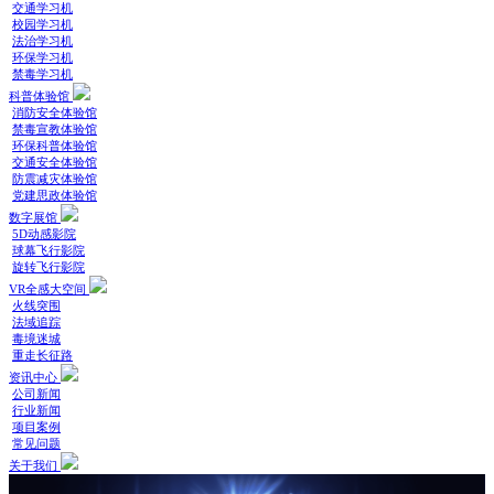
交通学习机
校园学习机
法治学习机
环保学习机
禁毒学习机
科普体验馆
消防安全体验馆
禁毒宣教体验馆
环保科普体验馆
交通安全体验馆
防震减灾体验馆
党建思政体验馆
数字展馆
5D动感影院
球幕飞行影院
旋转飞行影院
VR全感大空间
火线突围
法域追踪
毒境迷城
重走长征路
资讯中心
公司新闻
行业新闻
项目案例
常见问题
关于我们