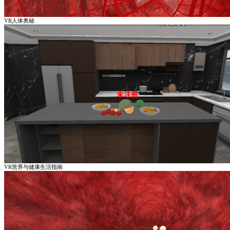
VR人体奥秘
VR营养与健康生活指南