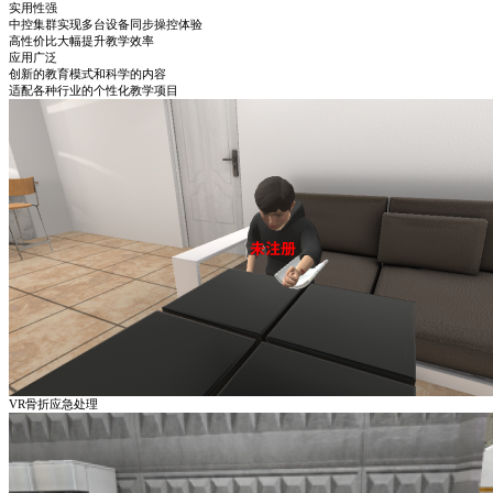
实用性强
中控集群实现多台设备同步操控体验
高性价比大幅提升教学效率
应用广泛
创新的教育模式和科学的内容
适配各种行业的个性化教学项目
VR骨折应急处理