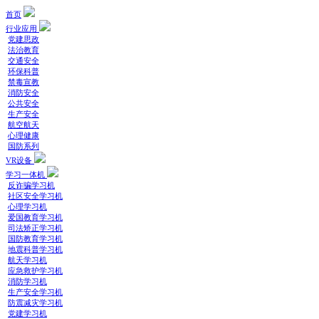
首页
行业应用
党建思政
法治教育
交通安全
环保科普
禁毒宣教
消防安全
公共安全
生产安全
航空航天
心理健康
国防系列
VR设备
学习一体机
反诈骗学习机
社区安全学习机
心理学习机
爱国教育学习机
司法矫正学习机
国防教育学习机
地震科普学习机
航天学习机
应急救护学习机
消防学习机
生产安全学习机
防震减灾学习机
党建学习机