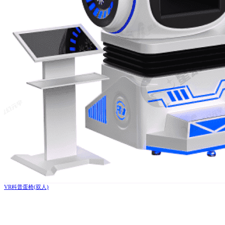
VR科普蛋椅(双人)