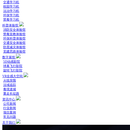
交通学习机
校园学习机
法治学习机
环保学习机
禁毒学习机
科普体验馆
消防安全体验馆
禁毒宣教体验馆
环保科普体验馆
交通安全体验馆
防震减灾体验馆
党建思政体验馆
数字展馆
5D动感影院
球幕飞行影院
旋转飞行影院
VR全感大空间
火线突围
法域追踪
毒境迷城
重走长征路
资讯中心
公司新闻
行业新闻
项目案例
常见问题
关于我们