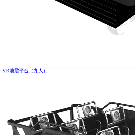
VR地震平台（九人）