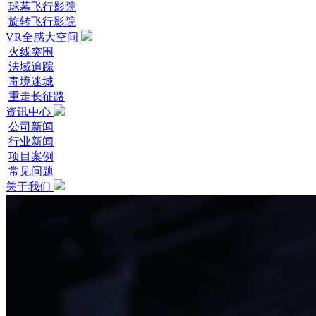
球幕飞行影院
旋转飞行影院
VR全感大空间
火线突围
法域追踪
毒境迷城
重走长征路
资讯中心
公司新闻
行业新闻
项目案例
常见问题
关于我们