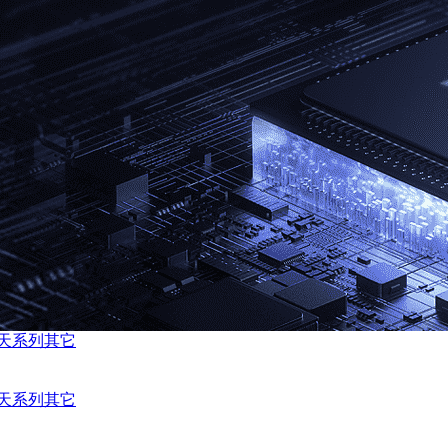
天系列
其它
天系列
其它