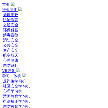
首页
行业应用
党建思政
法治教育
交通安全
环保科普
禁毒宣教
消防安全
公共安全
生产安全
航空航天
心理健康
国防系列
VR设备
学习一体机
反诈骗学习机
社区安全学习机
心理学习机
爱国教育学习机
司法矫正学习机
国防教育学习机