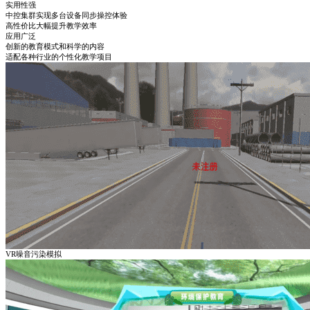
实用性强
中控集群实现多台设备同步操控体验
高性价比大幅提升教学效率
应用广泛
创新的教育模式和科学的内容
适配各种行业的个性化教学项目
VR噪音污染模拟