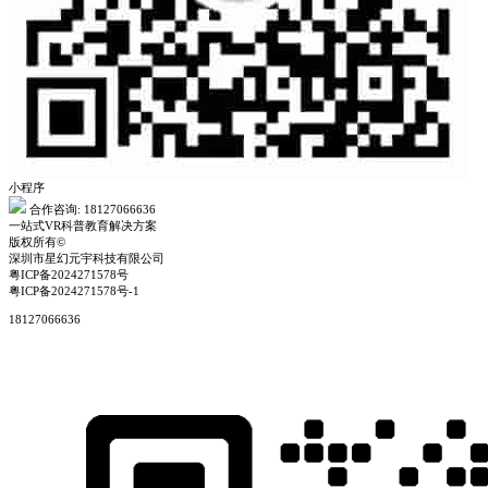
小程序
合作咨询: 18127066636
一站式VR科普教育解决方案
版权所有©
深圳市星幻元宇科技有限公司
粤ICP备2024271578号
粤ICP备2024271578号-1
18127066636