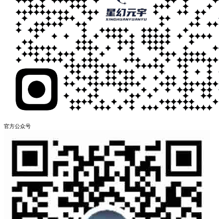
官方公众号