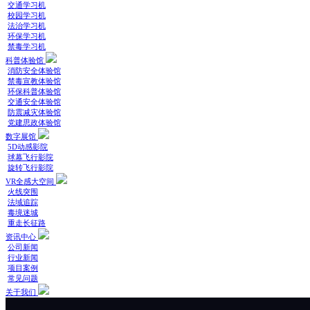
交通学习机
校园学习机
法治学习机
环保学习机
禁毒学习机
科普体验馆
消防安全体验馆
禁毒宣教体验馆
环保科普体验馆
交通安全体验馆
防震减灾体验馆
党建思政体验馆
数字展馆
5D动感影院
球幕飞行影院
旋转飞行影院
VR全感大空间
火线突围
法域追踪
毒境迷城
重走长征路
资讯中心
公司新闻
行业新闻
项目案例
常见问题
关于我们