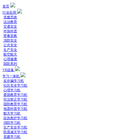
首页
行业应用
党建思政
法治教育
交通安全
环保科普
禁毒宣教
消防安全
公共安全
生产安全
航空航天
心理健康
国防系列
VR设备
学习一体机
反诈骗学习机
社区安全学习机
心理学习机
爱国教育学习机
司法矫正学习机
国防教育学习机
地震科普学习机
航天学习机
应急救护学习机
消防学习机
生产安全学习机
防震减灾学习机
党建学习机