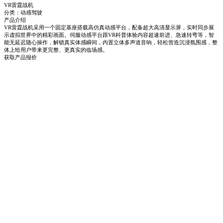
VR雷霆战机
分类：动感驾驶
产品介绍
VR雷霆战机采用一个固定基座搭载高仿真动感平台，配备超大高清显示屏，实时同步展
示虚拟世界中的精彩画面。伺服动感平台跟VR科普体验内容超速前进、急速转弯等，智
能无延迟随心操作，解锁真实体感瞬间，内置立体多声道音响，轻松营造沉浸氛围感，整
体上给用户带来更完整、更真实的临场感。
获取产品报价